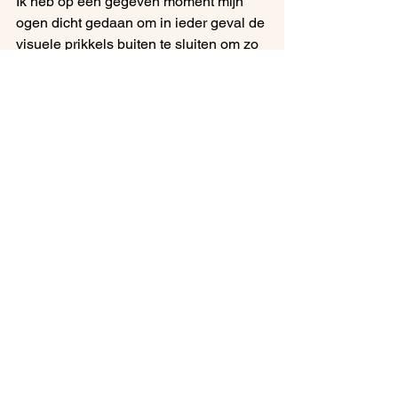
Ik heb op een gegeven moment mijn 
ogen dicht gedaan om in ieder geval de 
visuele prikkels buiten te sluiten om zo 
hopelijk de auditieve prikkels beter te 
kunnen handelen (en met je ogen dicht 
zitten is minder gek dan je vingers in je 
oren doen). Zo kon ik de neiging om mij 
naar het geluid te draaien in ieder 
geval beter onderdrukken.
Ik ervaar een soort rust totdat de 
spreker na een kort woord zegt: ‘denk 
nu even na over wat deze tekst voor jou 
betekent’… Oh, dan had ik dus toch 
nog beter moeten luisteren, want ik ben 
het grootste deel van de tekst alweer 
kwijt. Weg rust, want mijn gedachten 
gaan weer alle kanten op en ik ben mij 
er nog meer van bewust wat mijn 
beperkingen soms zijn.