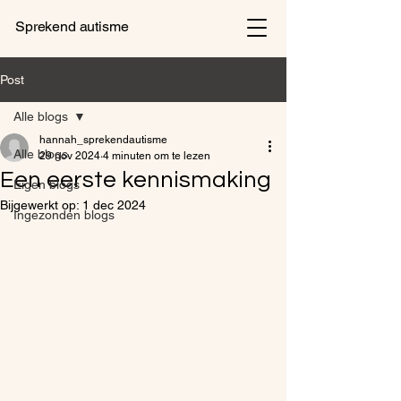
Sprekend autisme
Post
Alle blogs
hannah_sprekendautisme
Alle blogs
29 nov 2024
4 minuten om te lezen
Een eerste kennismaking
Eigen blogs
Bijgewerkt op:
1 dec 2024
Ingezonden blogs